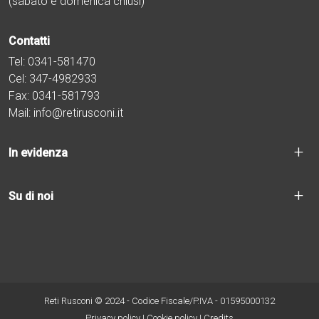
(sabato e domenica chiusi)
Contatti
Tel:
0341-581470
Cel:
347-4982933
Fax: 0341-581793
Mail:
info@retirusconi.it
+
In evidenza
+
Su di noi
Reti Rusconi © 2024 - Codice Fiscale/P.IVA - 01595000132
Privacy policy
|
Cookie policy
|
Credits