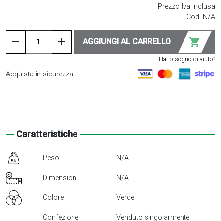
Prezzo Iva Inclusa
Cod:
N/A
Piasta
remove
add
shopping_cart
AGGIUNGI AL CARRELLO
con
spinotto
Hai bisogno di aiuto?
per
Acquista in sicurezza
palo
quantità
Caratteristiche
Peso
N/A
Dimensioni
N/A
Colore
Verde
Confezione
Venduto singolarmente