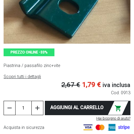
PREZZO ONLINE -33%
Piastrina / passafilo zinc+vite
Scopri tutti i dettagli
Il
Il
2,67
€
1,79
€
iva inclusa
prezzo
prezzo
Cod:
0913
originale
attuale
Piastrina
remove
add
AGGIUNGI AL CARRELLO
shopping_cart
singola
era:
è:
z/plast.
Hai bisogno di aiuto?
x
2,67 €.
1,79 €.
Acquista in sicurezza
pali