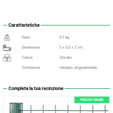
a
T
quantità
Caratteristiche
Peso
0,1 kg
Dimensioni
5 × 0,5 × 2 cm
Colore
Zincato
Confezione
Venduto singolarmente
Completa la tua recinzione
PREZZO ONLINE