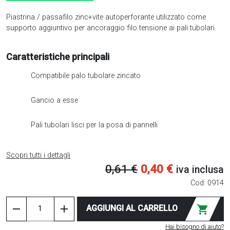
Piastrina / passafilo zinc+vite autoperforante utilizzato come
supporto aggiuntivo per ancoraggio filo tensione ai pali tubolari.
Caratteristiche principali
Compatibile palo tubolare zincato
Gancio a esse
Pali tubolari lisci per la posa di pannelli
Scopri tutti i dettagli
Il
Il
0,61
€
0,40
€
iva inclusa
prezzo
prezzo
Cod:
0914
originale
attuale
Piastrina
remove
add
AGGIUNGI AL CARRELLO
shopping_cart
/
era:
è:
passafilo
Hai bisogno di aiuto?