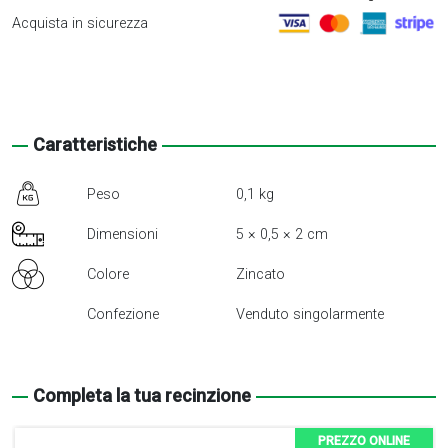
zinc+vite
0,61 €.
0,40 €.
Acquista in sicurezza
quantità
Caratteristiche
Peso
0,1 kg
Dimensioni
5 × 0,5 × 2 cm
Colore
Zincato
Confezione
Venduto singolarmente
Completa la tua recinzione
PREZZO ONLINE