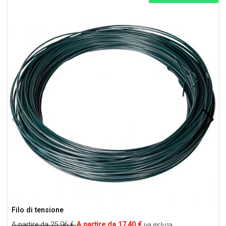
Filo di tensione
A partire da
25,96
€
A partire da
17,40
€
iva inclusa