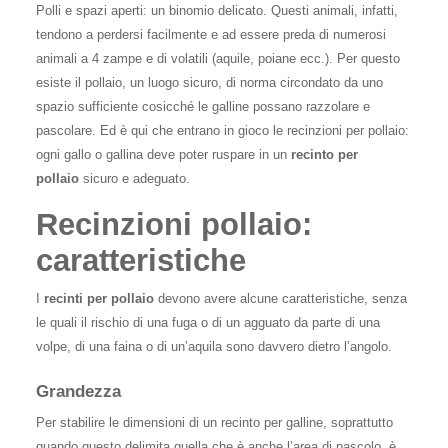
Polli e spazi aperti: un binomio delicato. Questi animali, infatti,
tendono a perdersi facilmente e ad essere preda di numerosi
animali a 4 zampe e di volatili (aquile, poiane ecc.). Per questo
esiste il pollaio, un luogo sicuro, di norma circondato da uno
spazio sufficiente cosicché le galline possano razzolare e
pascolare. Ed è qui che entrano in gioco le recinzioni per pollaio:
ogni gallo o gallina deve poter ruspare in un
recinto per
pollaio
sicuro e adeguato.
Recinzioni pollaio:
caratteristiche
I
recinti per pollaio
devono avere alcune caratteristiche, senza
le quali il rischio di una fuga o di un agguato da parte di una
volpe, di una faina o di un’aquila sono davvero dietro l’angolo.
Grandezza
Per stabilire le dimensioni di un recinto per galline, soprattutto
quando questo delimita quella che è anche l’area di pascolo, è