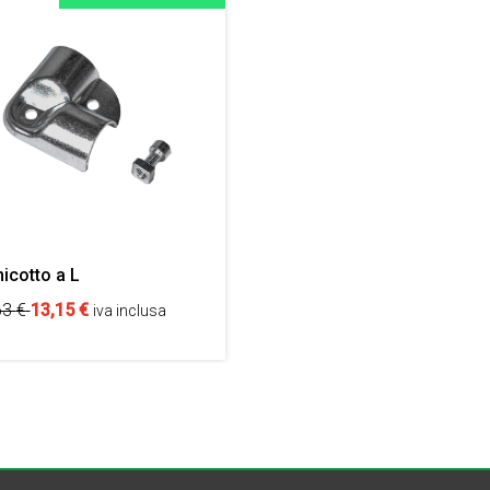
icotto a L
63
€
13,15
€
iva inclusa