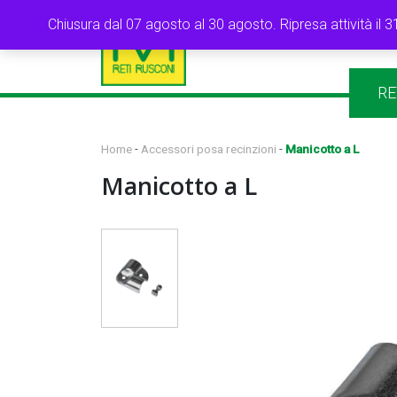
Chiusura dal 07 agosto al 30 agosto. Ripresa attività il 3
RE
Home
-
Accessori posa recinzioni
-
Manicotto a L
Manicotto a L