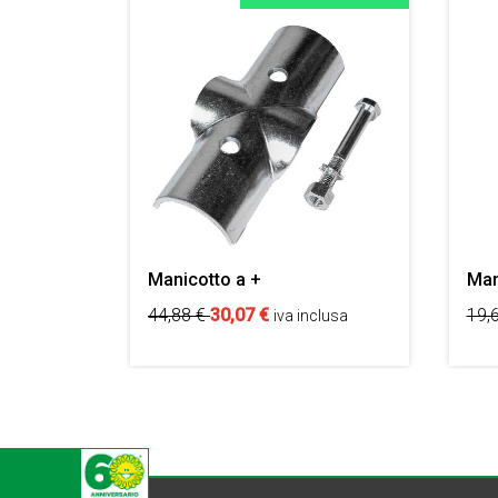
Manicotto a +
Man
44,88
€
30,07
€
19,
iva inclusa