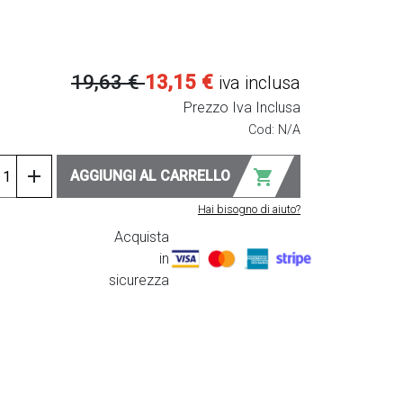
19,63
€
13,15
€
iva inclusa
Prezzo Iva Inclusa
Cod:
N/A
otto
add
shopping_cart
AGGIUNGI AL CARRELLO
Hai bisogno di aiuto?
tà
Acquista
in
sicurezza